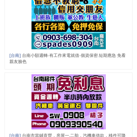
[台南]
台南小額週轉-有工作來電就借-個資保密.短期應急 免看
親友臉色
[台南]
台南市當鋪直營，房屋一.二胎，汽機車借款，移件可降