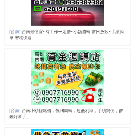
[台南]
台南最便宜~有工作一定借~小額週轉 當日放款~手續簡
單 審核快速
[台南]
台南小額輕鬆借，低利周轉，超低利率，手續簡便，借
錢好幫手。