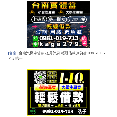
[台南]
台南汽機車借款 按月計息 輕鬆借款無負擔 0981-019-
713 晧子