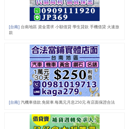
[台南]
台南地區 資金需求 小額借貸 學生貸款 手機借貸 火速放
款
[台南]
汽機車借款.免留車.每萬元月息250元.有店面保證合法