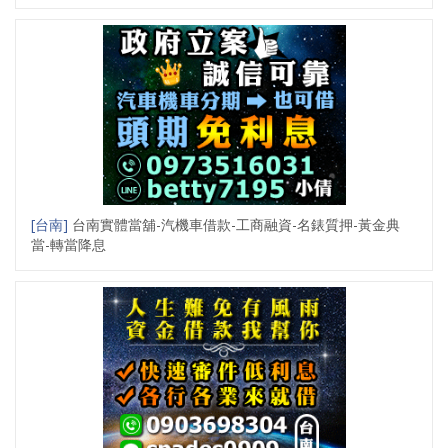
[台南]
台南實體當舖-汽機車借款-工商融資-名錶質押-黃金典
當-轉當降息