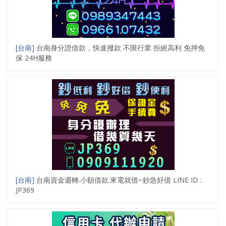
[台南]
台南身分證借款，快速撥款 不限行業 拒絕高利 免押免
保 24H服務
[台南]
台南資金週轉.小額借款.來電就借~鈔急好借 LINE ID :
JP369