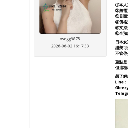
①本人
②無需
③見面
④價格
⑤支持
⑥全預
xsegg9875
日本女
2026-06-02 16:17:33
甜美可
不管你
重點是
但這種
想了解
Line：
Gleez
Tele