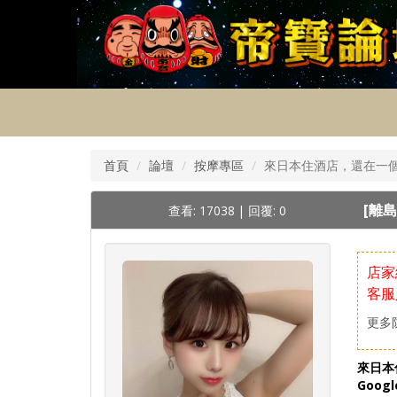
首頁
論壇
按摩專區
來日本住酒店，還在一
[離島
查看: 17038
|
回覆: 0
店家
客服
更多
來日本
Goo