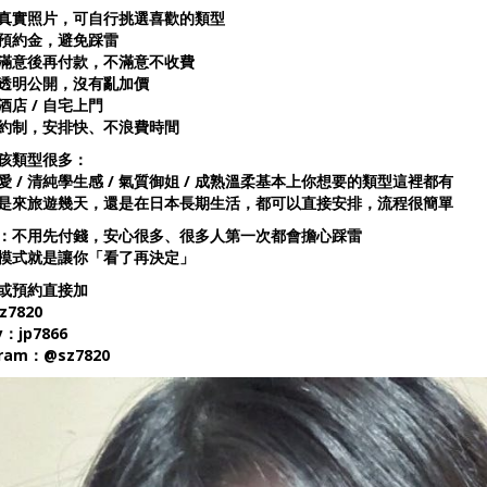
真實照片，可自行挑選喜歡的類型
預約金，避免踩雷
滿意後再付款，不滿意不收費
透明公開，沒有亂加價
酒店 / 自宅上門
約制，安排快、不浪費時間
孩類型很多：
愛 / 清純學生感 / 氣質御姐 / 成熟溫柔基本上你想要的類型這裡都有
是來旅遊幾天，還是在日本長期生活，都可以直接安排，流程很簡單
：不用先付錢，安心很多、很多人第一次都會擔心踩雷
模式就是讓你「看了再決定」
或預約直接加
z7820
y：jp7866
gram：@sz7820