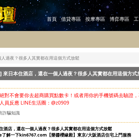
首頁
借貸專區
按摩專區
博弈專區
工
個人過夜？很多人其實都在用這個方式放鬆
]
來日本住酒店，還在一個人過夜？很多人其實都在用這個方式
絕對不會要你去超商購買點數卡！或者用你的手機號碼去驗證，
人員反應
LlNE生活圈：@z0909
防詐騙知識
住酒店，還在一個人過夜？很多人其實都在用這個方式放鬆
gle了解一下kin6767.com【樂醬櫻緣殿】東京/大阪酒店住宅上門服務