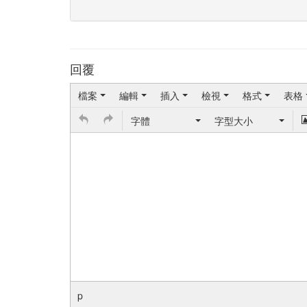
回覆
檔案
編輯
插入
檢視
格式
表格
字體
字型大小
p