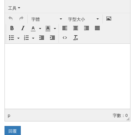
工具
字體
字型大小
p
字數：0
回覆