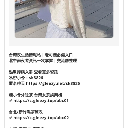
台灣夜生活情報站｜老司機必備入口
北中南夜遊資訊一次掌握｜交流群整理
點擊掃碼入群 查看更多資訊
私密小兮：sk3826
匿名聊天 https://gleezy.net/sk3826
糖小兮外送茶.台灣女孩娛樂棧
✅ https://c.gleezy.top/abc01
台北/新竹喝茶班表
✅ https://c.gleezy.top/abc02