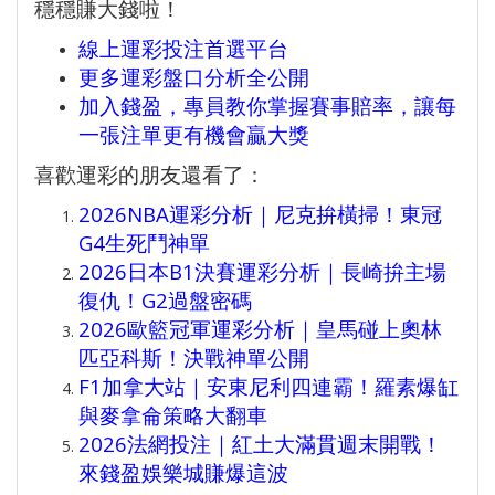
穩穩賺大錢啦！
線上運彩投注首選平台
更多運彩盤口分析全公開
加入錢盈，專員教你掌握賽事賠率，讓每
一張注單更有機會贏大獎
喜歡運彩的朋友還看了：
2026NBA運彩分析｜尼克拚橫掃！東冠
G4生死鬥神單
2026日本B1決賽運彩分析｜長崎拚主場
復仇！G2過盤密碼
2026歐籃冠軍運彩分析｜皇馬碰上奧林
匹亞科斯！決戰神單公開
F1加拿大站｜安東尼利四連霸！羅素爆缸
與麥拿侖策略大翻車
2026法網投注｜紅土大滿貫週末開戰！
來錢盈娛樂城賺爆這波