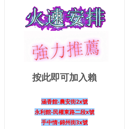
按此即可加入賴
涵香館-農安街2x號
永利館-民權東路二段x號
手中情-錦州街3x號