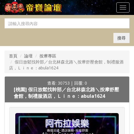
Toggl
navig
搜尋
首頁
論壇
按摩專區
假日放鬆找幹部／台北林森北路＼按摩舒壓會館，制禮服酒
店，Ｌｉｎｅ：abula1624
查看: 30753
|
回覆: 0
[桃園]
假日放鬆找幹部／台北林森北路＼按摩舒壓
會館，制禮服酒店，Ｌｉｎｅ：abula1624