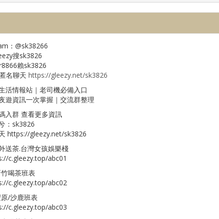
ram：@sk38266
ezy搜sk3826
mr8866賴sk3826
zy匿名聊天
https://gleezy.net/sk3826
生活情報站｜老司機必備入口
夜遊資訊一次掌握｜交流群整理
碼入群 查看更多資訊
：sk3826
ttps://gleezy.net/sk3826
外送茶.台灣女孩娛樂棧
://c.gleezy.top/abc01
新竹喝茶班表
://c.gleezy.top/abc02
豐原/沙鹿班表
://c.gleezy.top/abc03