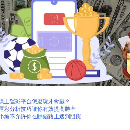
線上運彩平台怎麼玩才會贏？
運彩分析技巧讓你有效提高勝率
小編不允許你在賺錢路上遇到阻礙