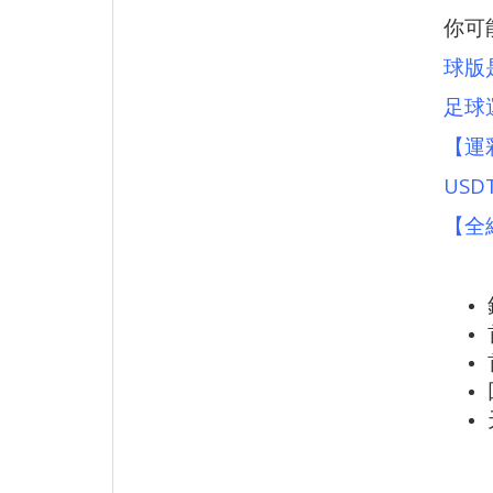
你可
球版
足球
【運
US
【全