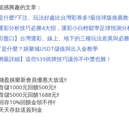
能感興趣的文章：
是什麼?下注、玩法好處比台灣彩券多?最佳球版推薦
運彩分析技巧必勝4大招，運彩小白輕鬆學足球預測分析
彩盤口】台灣運彩、線上、地下的三種玩法差異與必
DT是什麼？娛樂城USDT儲值與出入金教學
網最詳細】這些539抓牌技巧讓你不中獎也難！
錢盈娛樂新會員優惠大放送!!
首儲1000元回饋500元!!
首儲5000元回饋1688元!!
回存10%回饋金領不停!!
天天存款送簽到金