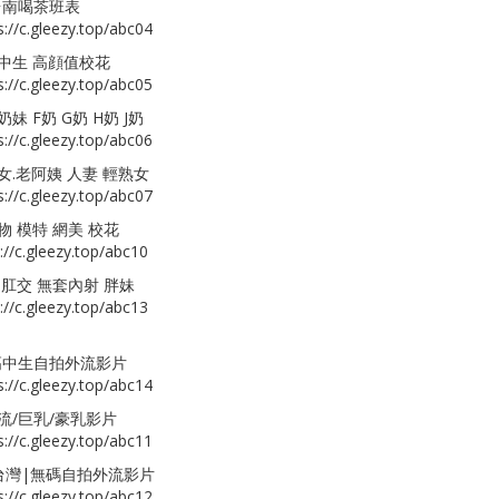
台南喝茶班表
://c.gleezy.top/abc04
中生 高顔值校花
://c.gleezy.top/abc05
妹 F奶 G奶 H奶 J奶
://c.gleezy.top/abc06
女.老阿姨 人妻 輕熟女
://c.gleezy.top/abc07
物 模特 網美 校花
://c.gleezy.top/abc10
 肛交 無套內射 胖妹
://c.gleezy.top/abc13
高中生自拍外流影片
://c.gleezy.top/abc14
流/巨乳/豪乳影片
://c.gleezy.top/abc11
台灣|無碼自拍外流影片
://c.gleezy.top/abc12