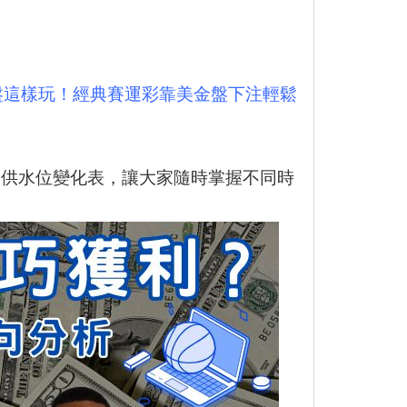
盤這樣玩！經典賽運彩靠美金盤下注輕鬆
提供水位變化表，讓大家隨時掌握不同時