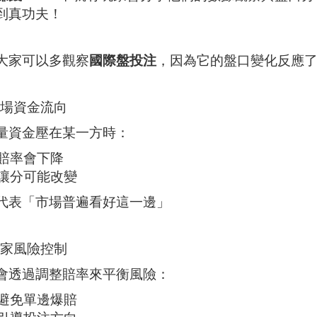
到真功夫！
大家可以多觀察
國際盤投注
，因為它的盤口變化反應
 市場資金流向
量資金壓在某一方時：
賠率會下降
讓分可能改變
代表「市場普遍看好這一邊」
 莊家風險控制
會透過調整賠率來平衡風險：
避免單邊爆賠