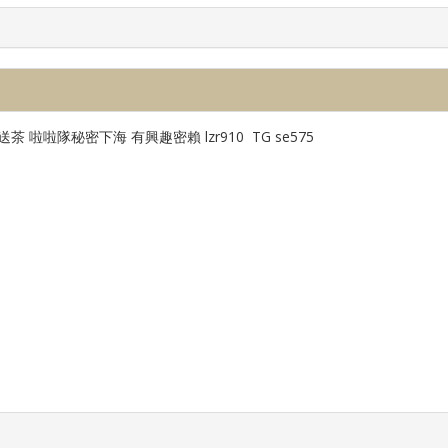
茶 啦啦隊秘密下海 有興趣密賴 lzr910 TG se575