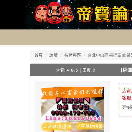
首頁
論壇
按摩專區
台北中山區-專業副總帶領 
[桃園
查看: 41875
|
回覆: 0
店家
客服
更多