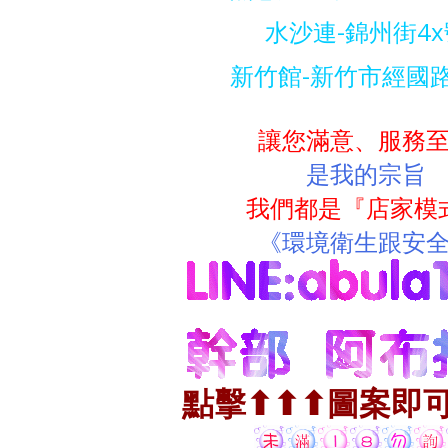
水沙連-錦州街4x
新竹館-新竹市經國
讓您滿意、服務
是我的宗旨
我們都是『店家模
《環境衛生跟安
點擊⬆⬆⬆圖案即