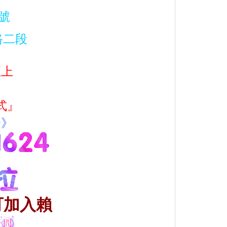
號
路二段
至上
式』
全
》
可加入賴