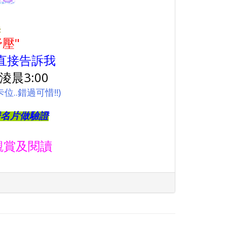
覺
壓"
直接告訴我
淩晨3:00
..錯過可惜!!)
證名片做驗證
觀賞及閱讀