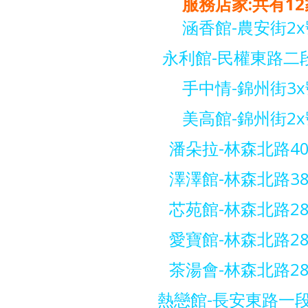
服務店家:共有12
涵香館-農安街2x
永利館-民權東路二
手中情-錦州街3x
美高館-錦州街2x
潘朵拉-林森北路40
澤澤館-林森北路38
芯苑館-林森北路28
愛寶館-林森北路28
茶湯會-林森北路28
熱戀館-長安東路一段