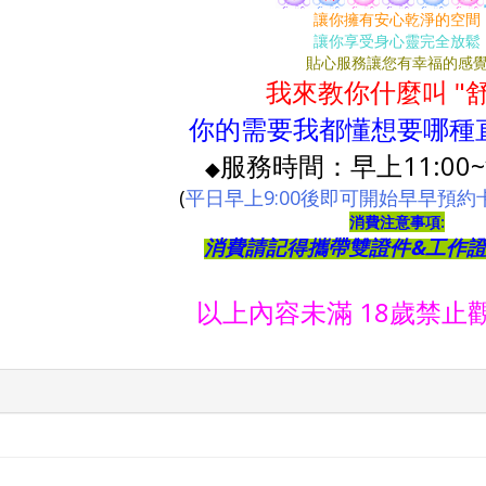
讓你擁有安心乾淨的空間
讓你享受身心靈完全放鬆
貼心服務讓您有幸福的感
我來教你什麼叫 "舒
你的需要我都懂
想要哪種
服務時間：早上11:00~
◆
(
平日早上9:00後即可開始早早預約卡位
消費注意事項:
消費請記得攜帶雙證件&工作
以上內容未滿 18歲禁止