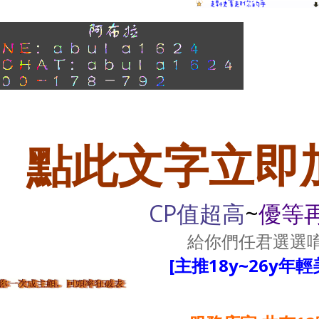
點此文字立即加
CP值超高
~
優等
給你們任君選選唷
[主推18y~26y年輕