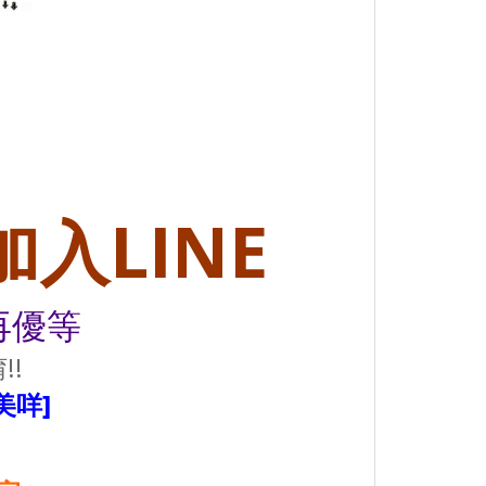
入LINE
再優等
!!
美咩]