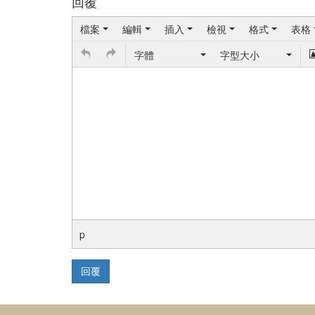
回覆
檔案
編輯
插入
檢視
格式
表格
字體
字型大小
p
回覆