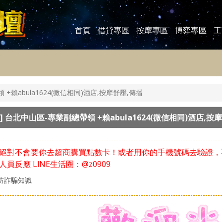
首頁
借貸專區
按摩專區
博弈專區
工
+賴abula1624(微信相同)酒店,按摩舒壓,傳播
]
台北中山區-專業副總帶領 +賴abula1624(微信相同)酒店,按
絕對不會要你去超商購買點數卡！或者用你的手機號碼去驗證，
人員反應
LlNE生活圈：@z0909
防詐騙知識