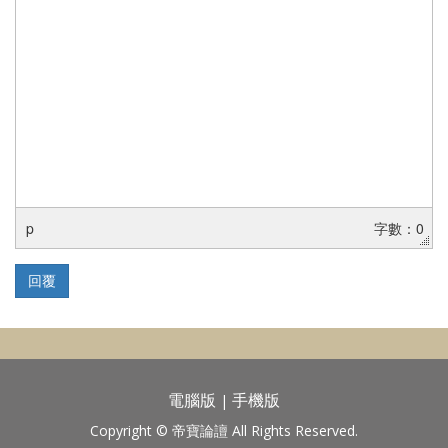
p
字數：0
回覆
電腦版
手機版
|
Copyright © 帝寶論譠 All Rights Reserved.