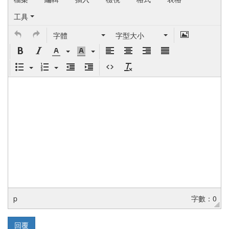
工具
字體
字型大小
p
字數：0
回覆