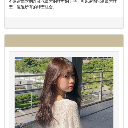
不過當面對到炸金花最大的牌型豹子時，可以瞬間化身最大牌
型，贏過所有的牌型組合。