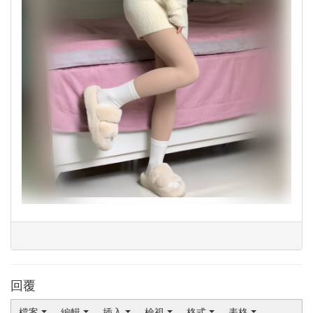
回覆
檔案
編輯
插入
檢視
格式
表格