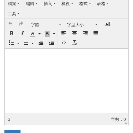
檔案
編輯
插入
檢視
格式
表格
工具
字體
字型大小
p
字數：0