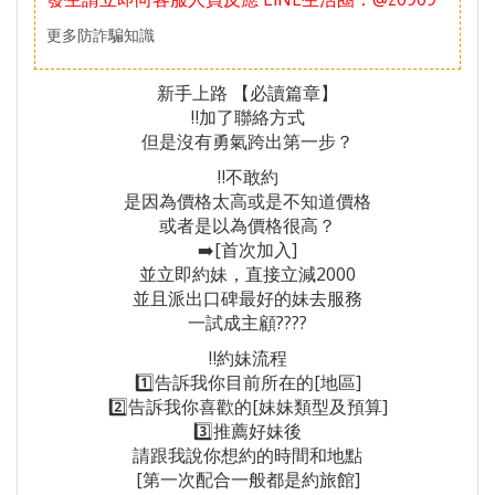
更多防詐騙知識
新手上路 【必讀篇章】
‼️加了聯絡方式
但是沒有勇氣跨出第一步？
‼️不敢約
是因為價格太高或是不知道價格
或者是以為價格很高？
➡️[首次加入]
並立即約妹，直接立減2000
並且派出口碑最好的妹去服務
一試成主顧????
‼️約妹流程
1️⃣告訴我你目前所在的[地區]
2️⃣告訴我你喜歡的[妹妹類型及預算]
3️⃣推薦好妹後
請跟我說你想約的時間和地點
[第一次配合一般都是約旅館]