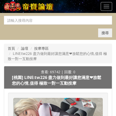
Toggl
navig
搜尋
首頁
論壇
按摩專區
LINE:tw226 盡力做到最好讓您滿意❤放鬆您的心情,值得 極
致一對一互動按摩
查看: 69742
|
回覆: 0
[桃園]
LINE:tw226 盡力做到最好讓您滿意❤放鬆
您的心情,值得 極致一對一互動按摩