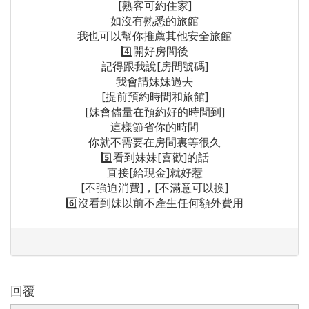
[熟客可約住家]
如沒有熟悉的旅館
我也可以幫你推薦其他安全旅館
4️⃣開好房間後
記得跟我說[房間號碼]
我會請妹妹過去
[提前預約時間和旅館]
[妹會儘量在預約好的時間到]
這樣節省你的時間
你就不需要在房間裏等很久
5️⃣看到妹妹[喜歡]的話
直接[給現金]就好惹
[不強迫消費]，[不滿意可以換]
6️⃣沒看到妹以前不產生任何額外費用
回覆