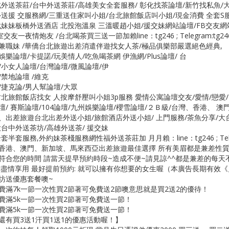
北外送茶莊/台中外送茶莊/高雄美女全套服務/ 彰化找茶論壇/新竹找私魚/
外送援 交服務網/三重送住家叫小姐/台北旅館飯店叫小姐/現金消費 全套S服
找妹妹板橋外送酒店 北投泡溫泉 三溫暖趙小姐/援交妹網站論壇/FB交友網
室交友一夜情炮友 /台北喝茶買三送一節加賴line：tg246 ; Telegram:tg2
兼職妹 /華僑台北旅遊出差消遣伴遊找女人茶/極品俱樂部嚴選絕色經典,
娛樂論壇/卡提諾/玩美情人/吃魚喝茶網 伊漁網/Plus論壇/ 台
/小女人論壇/台灣論壇/微風論壇/伊
/禁地論壇 /維克
/捷克論/男人幫論壇/大眾
竹北旅館飯店找女 人按摩舒壓叫小姐3p服務 愛情公寓論壇交友/愛情/戀愛/
壇/ 賽斯論壇/104論壇/九州娛樂論壇/櫻雪論壇/２Ｂ級/台灣、香港、 澳
、出差旅遊台北出差外送小姐/旅館酒店外送小姐/ 上門服務/茶魚分享/大
大台中外送茶坊/高雄外送茶/ 援交妹
套半套服務,外約妹茶棧服務網性福外送茶莊加 月月賴：line：tg246 ; Telegra
香港、澳門、新加坡、馬來西亞出差旅遊最佳選擇 所有美眉都是兼差性質
符合您的時間 請當天提早預約時段~造成不便~請見諒^^都是兼差的每天
你盡情享用 最好提前預約: 就可以擁有你想要的女生喔（本廣告長期有效
坊送優惠套餐噢~
費滿7k一節一次性買2節著可免費送2節噢意思就是買2送2的優待！
費滿5k一節一次性買2節著可免費送一節！
費滿5k一節一次性買2節著可免費送一節！
還有買3送1汗買1送1的優惠活動喔！】