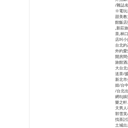
/雜誌
※電玩
甜美教
館飯店
,新莊
茶,林
店叫小
台北約
外約愛
開房間
旅館酒
大台北
送茶/
新北市
姐/台
/台北
網BJ娛
樂之軒.
天男人
郭雪芙/
找茶討
土城出