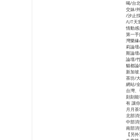
喝/台
交妹/
/汐止
/UT天
情動感
第一手
灣樂緣
莉論壇
斯論壇
論壇/
貓都論
新加坡
茶坊/
網站/全
台灣、
刻刻能
有 讓
月月茶
北部消
中部消
南部消
【另外