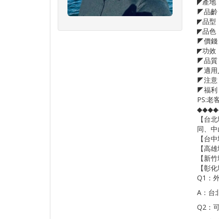
◤產地
◤品齡：1
◤品型：
◤品色：
◤價錢：
◤功效
◤品質
◤適用
◤注意
◤福利
PS:老客
◆◆◆
【台北
同、中
【台中
【高雄地
【新竹
【彰化
Q1：
A：台
Q2：