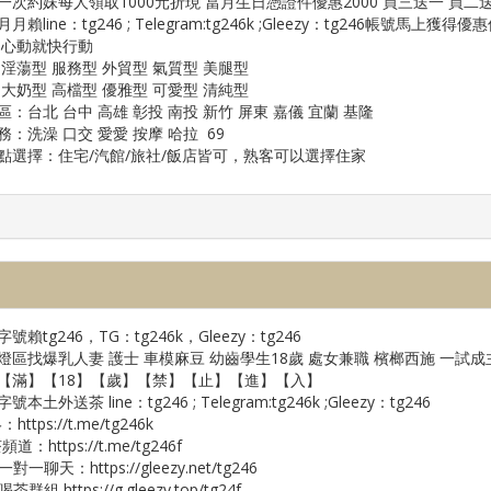
一次約妹每人領取1000元折現 當月生日憑證件優惠2000 買三送一 買二
月賴line：tg246 ; Telegram:tg246k ;Gleezy：tg246
 心動就快行動
 淫蕩型 服務型 外貿型 氣質型 美腿型
 大奶型 高檔型 優雅型 可愛型 清純型
區：台北 台中 高雄 彰投 南投 新竹 屏東 嘉儀 宜蘭 基隆
：洗澡 口交 愛愛 按摩 哈拉 69
點選擇：住宅/汽館/旅社/飯店皆可，熟客可以選擇住家
號賴tg246，TG：tg246k，Gleezy：tg246
燈區找爆乳人妻 護士 車模麻豆 幼齒學生18歲 處女兼職 檳榔西施 一試成
【滿】【18】【歲】【禁】【止】【進】【入】
本土外送茶 line：tg246 ; Telegram:tg246k ;Gleezy：tg246
https://t.me/tg246k
道：https://t.me/tg246f
y一對一聊天：https://gleezy.net/tg246
喝茶群組 https://g.gleezy.top/tg24f