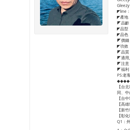
Gleezy
◤line：
◤產地
◤品齡：1
◤品型：
◤品色：
◤價錢：
◤功效
◤品質
◤適用
◤注意
◤福利
PS:老客
◆◆◆
【台北
同、中
【台中
【高雄地
【新竹
【彰化
Q1：