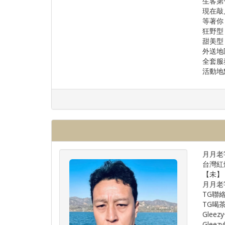
生客第
現在敲月
等著你
狂野型
甜美型
外送地
全套服務
活動地
月月老字
台灣紅
【未】
月月老字號
TG聯絡：
TG喝茶頻
Gleez
Gleezy