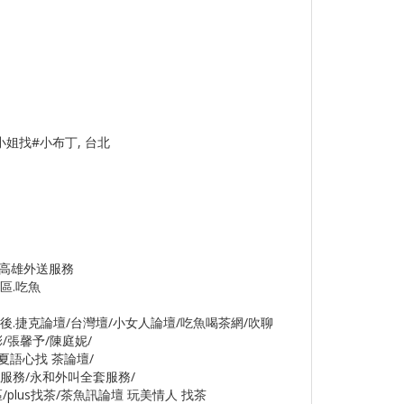
姐找#小布丁, 台北
/高雄外送服務
區.吃魚
 魚網. 茶魚飯後.捷克論壇/台灣壇/小女人論壇/吃魚喝茶網/吹聊
/張馨予/陳庭妮/
/夏語心找 茶論壇/
約服務/永和外叫全套服務/
lus找茶/茶魚訊論壇 玩美情人 找茶