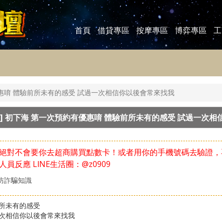
首頁
借貸專區
按摩專區
博弈專區
工
惠唷 體驗前所未有的感受 試過一次相信你以後會常來找我
]
初下海 第一次預約有優惠唷 體驗前所未有的感受 試過一次相
絕對不會要你去超商購買點數卡！或者用你的手機號碼去驗證，
人員反應
LlNE生活圈：@z0909
防詐騙知識
所未有的感受
次相信你以後會常來找我