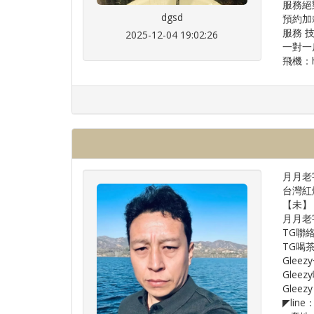
服務絕
dgsd
預約加賴
服務 
2025-12-04 19:02:26
一對一
飛機：ht
月月老字
台灣紅
【未】
月月老字號
TG聯絡：
TG喝茶頻
Gleez
Gleezy
Gleezy
◤line：