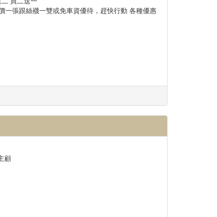
送二 買二送一
帳號馬上獲得優惠價一張跟絲襪一雙或免車資優待，趕快行動 各種優惠
主顧