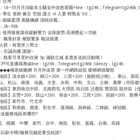
：台灣
8~35月月頂級本土騷女外送慾茶園+line：tg246 ; Telegram:tg246k ;Gl
學生 老師 麻豆 空姐 護士 ol 人妻 輕熟女 SG ...
細膩柔潤 風騷嫵媚 清純佳麗...
3k~50k
：使用後會讓你緩解壓力 去除疲勞 高潮疊起ㄉ功效
：飄香好茶 種類繁多 敬請挑選
人群：有需求ㄉ男士
：非誠勿擾 謝謝~
：熟客可享受約住家 3p 滿額立減 多賣多送的活動哦！
戶可直播我專線line：tg246 ; Telegram:tg246k ;Gleezy：tg246
◆◆◆◆喝茶娛樂網 月月外送茶 第一件網路妓院 硬梆梆俱樂部
地區】淡水鎮+200、林口+200、八里+200（旅館很少喲）、泰山、
山、松山、南港、信義、大安、永和、中和、文山、士林、萬華（市區都
地區】東西南北中區、北南西屯 大理區 烏日區 沙鹿區 豐原區 龍井區｛
區】左營+200、鼓山+200、前金+200、三民+200、前鎮+200、新興+2
地區】新竹市、竹北市
地區】和美鎮、鹿港、彰化市、溪湖鎮、員林鎮、二林鎮、碑頭鄉、
外送服務地區有哪些?
北、桃園、中壢、新竹、台中、南投、彰化、嘉義、台南、高雄
可以刷卡嗎?服務完錢是要交給誰?