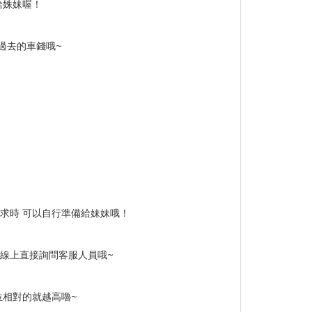
給姝妹喔！
過去的車錢哦~
求時 可以自行準備給妹妹哦！
天線上直接詢問客服人員哦~
位相對的就越高嚕~