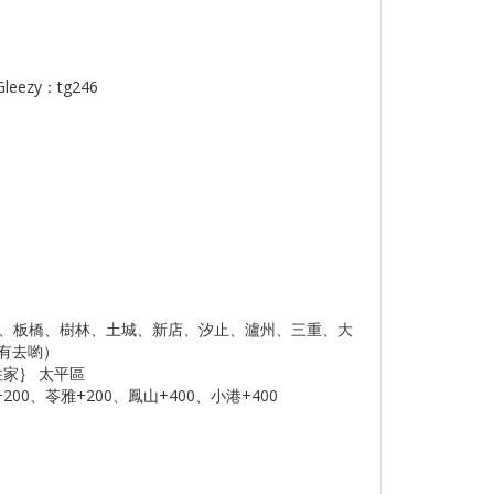
eezy：tg246
新莊、板橋、樹林、土城、新店、汐止、瀘州、三重、大
有去喲）
住家｝ 太平區
00、苓雅+200、鳳山+400、小港+400