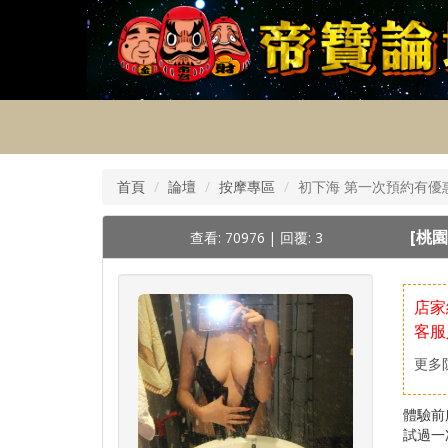
首頁
論壇
按摩專區
初下海 第一次預約有優
[桃園
查看: 70976
|
回覆: 3
店家
客服
更多
體驗前
試過一