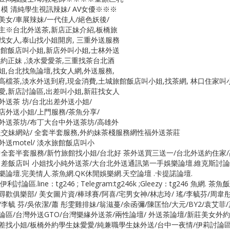
名模 清純學生視訊辣妹/ AV女優※※※
美女/車展辣妹/一代佳人/絕色妖後/
主※台北外送茶,新店正妹介紹,板橋旅
找女人,泰山找小姐開房, 三重外送服務
旅館飯店叫小姐,新店外叫小姐,士林外送
口約正妹 ,淡水愛愛茶,三重找茶台北酒
姐,台北找魚論壇,找女人網,外送服務,
高檔茶,淡水外送到府,現金消費,土城旅館飯店叫小姐,找茶網, 林口住家叫小
愛,新店討論區,出差叫小姐,新莊找女人
外送茶 坊/台北出差外送小姐/
店外送小姐/上門服務/茶魚分享/
外送茶坊/布丁大台中外送茶坊/高雄外
援交妹網站/ 全套半套服務,外約妹茶棧服務網性福外送茶莊
外送motel/ 淡水旅館飯店叫小
中全套半套服務/新竹旅館找小姐/台北好 茶外送買三送一/台北外送約住家
出差飯店叫 小姐找小純外送茶/大台北外送通訊第一手娛樂論壇.維克斯討論
樂論壇.完美情人.茶魚網.QK休閒娛樂網.天空論壇 .卡提諾論壇.
伊利討論區.line：tg246 ; Telegram:tg246k ;Gleezy：tg246
尋歡俱樂部/ 美女圖片資/棒球賽/阿喜/宅男女神/林志玲/ 瑤/李毓芬/周韋彤
李毓 芬/吳依潔/蕭 彤雯雞排妹/翁滋蔓/余函彌/陳匡怡/大元/BY2/袁艾菲
論區/台灣外送GTO/台灣樂緣外送茶/兩性論壇/ 外送茶論壇/新莊美女外
差找小姐/板橋外約學生妹愛愛/純兼職學生妹外送/台中一夜情/伊莉討論區/p