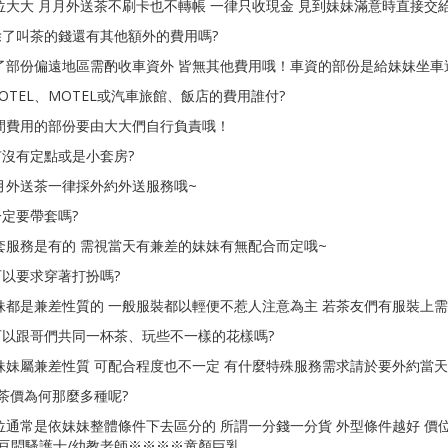
位大大 月月外送茶不刷卡也不轉帳 一律只收現金 見到妹妹滿意時直接交
除了叫茶的錢還有其他額外的費用嗎?
了部份偏遠地區需酌收車資外 皆無其他費用哦！車資的部份是給妹妹坐車
HOTEL、MOTEL或汽車旅館、飯店的費用誰付?
間費用的部份要由大大們自行負責哦！
有沒有定點或是小套房?
月外送茶一律採外約外送服務哦~
一定要帶套嗎?
套服務是有的 需視當天有兼差的妹妹有無配合而定哦~
可以要求穿著打扮嗎?
妹都是兼差性質的 一般服裝都以輕便不惹人注意為主 若茶友們有服裝上需
可以跟哥們共同一杯茶、玩些不一樣的花樣嗎?
妹妹屬兼差性質 可配合程度也不一定 有什麼特殊服務需求請於要外約當
：茶價為何那麼多種呢?
位通常是依妹妹整體條件下去區分的 所謂一分錢一分貨 外型條件越好 價
豆悶騷護士/幼教老師※※※※童顏巨乳