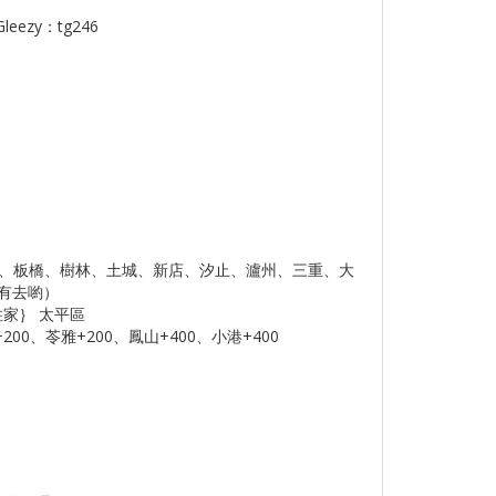
eezy：tg246
新莊、板橋、樹林、土城、新店、汐止、瀘州、三重、大
有去喲）
住家｝ 太平區
00、苓雅+200、鳳山+400、小港+400