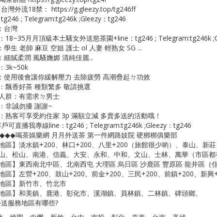
 台灣外流18禁： https://g.gleezy.top/tg246ff
tg246 ; Telegram:tg246k ;Gleezy：tg246
：台灣
8~35月月頂級本土騷女外送慾茶園+line：tg246 ; Telegram:tg246k ;Gl
學生 老師 麻豆 空姐 護士 ol 人妻 輕熟女 SG ...
細膩柔潤 風騷嫵媚 清純佳麗...
3k~50k
：使用後會讓你緩解壓力 去除疲勞 高潮疊起ㄉ功效
：飄香好茶 種類繁多 敬請挑選
人群：有需求ㄉ男士
：非誠勿擾 謝謝~
：熟客可享受約住家 3p 滿額立減 多賣多送的活動哦！
戶可直播我專線line：tg246 ; Telegram:tg246k ;Gleezy：tg246
◆◆◆◆喝茶娛樂網 月月外送茶 第一件網路妓院 硬梆梆俱樂部
地區】淡水鎮+200、林口+200、八里+200（旅館很少喲）、泰山、
山、松山、南港、信義、大安、永和、中和、文山、士林、萬華（市區都
地區】東西南北中區、北南西屯 大理區 烏日區 沙鹿區 豐原區 龍井區｛
區】左營+200、鼓山+200、前金+200、三民+200、前鎮+200、新興+2
地區】新竹市、竹北市
地區】和美鎮、鹿港、彰化市、溪湖鎮、員林鎮、二林鎮、碑頭鄉、
外送服務地區有哪些?