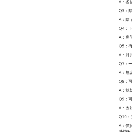
A：各
Q3：
A：除
Q4：
A：房
Q5：
A：月
Q7：
A：無
Q8：
A：妹
Q9：
A：因
Q10
A：價
外拍麻