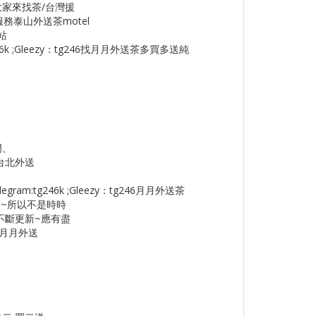
大家來找茶/台灣援
務泰山外送茶motel
站
46k ;Gleezy：tg246找月月外送茶多買多送純
門、
台北外送
m:tg246k ;Gleezy：tg246月月外送茶
~所以不是時時
不斷更新~應有盡
《月月外送