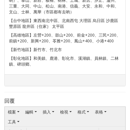
喲）、泰山、新莊、板橋、樹林、土城、新店、汐止、瀘州、
三重、大同、中山、松山、南港、信義、大安、永和、中和、
文山、士林、萬華（市區都有去喲）
【台中地區】東西南北中區、北南西屯 大理區 烏日區 沙鹿區
豐原區 龍井區｛住家｝ 太平區
【高雄地區】左營+200、鼓山+200、前金+200、三民+200、
前鎮+200、新興+200、苓雅+200、鳳山+400、小港+400
【新竹地區】新竹市、竹北市
【彰化地區】和美鎮、鹿港、彰化市、溪湖鎮、員林鎮、二林
鎮、碑頭鄉、
回覆
檔案
編輯
插入
檢視
格式
表格
工具