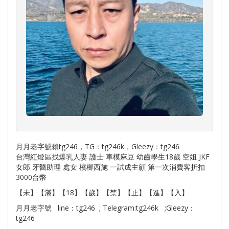
月月老字號賴tg246，TG：tg246k，Gleezy：tg246
台灣紅燈區找爆乳人妻 護士 車模麻豆 幼齒學生18歲 空姐 JKF
女郎 牙醫助理 處女 檳榔西施 一試成主顧 第一次消費客折扣
3000台幣
【未】【滿】【18】【歲】【禁】【止】【進】【入】
月月老字號 line：tg246 ; Telegram:tg246k ;Gleezy：
tg246