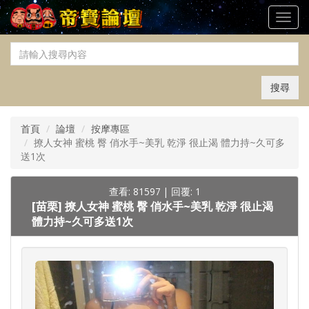
Toggl
navig
搜尋
首頁
論壇
按摩專區
撩人女神 蜜桃 臀 俏水手~美乳 乾淨 很止渴 體力持~久可多
送1次
查看: 81597
|
回覆: 1
[苗栗]
撩人女神 蜜桃 臀 俏水手~美乳 乾淨 很止渴
體力持~久可多送1次