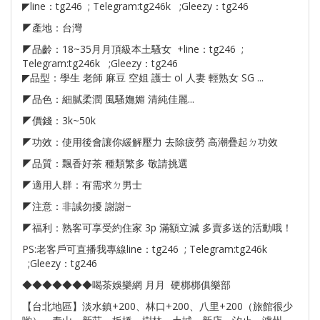
◤line：tg246 ; Telegram:tg246k ;Gleezy：tg246
◤產地：台灣
◤品齡：18~35月月頂級本土騷女 +line：tg246 ;
Telegram:tg246k ;Gleezy：tg246
◤品型：學生 老師 麻豆 空姐 護士 ol 人妻 輕熟女 SG ...
◤品色：細膩柔潤 風騷嫵媚 清純佳麗...
◤價錢：3k~50k
◤功效：使用後會讓你緩解壓力 去除疲勞 高潮疊起ㄉ功效
◤品質：飄香好茶 種類繁多 敬請挑選
◤適用人群：有需求ㄉ男士
◤注意：非誠勿擾 謝謝~
◤福利：熟客可享受約住家 3p 滿額立減 多賣多送的活動哦！
PS:老客戶可直播我專線line：tg246 ; Telegram:tg246k
;Gleezy：tg246
◆◆◆◆◆◆◆喝茶娛樂網 月月 硬梆梆俱樂部
【台北地區】淡水鎮+200、林口+200、八里+200（旅館很少