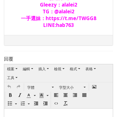
Gleezy：alalei2
TG：@alalei2
一手選妹：https://t.me/TWGG8
LINE:hab763
回覆
檔案
編輯
插入
檢視
格式
表格
工具
字體
字型大小