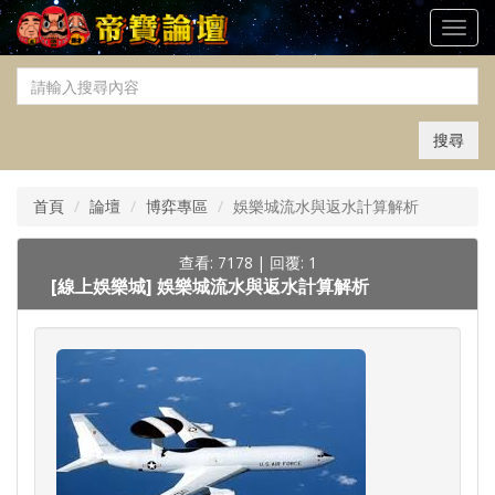
Toggl
navig
搜尋
首頁
論壇
博弈專區
娛樂城流水與返水計算解析
查看: 7178
|
回覆: 1
[線上娛樂城]
娛樂城流水與返水計算解析