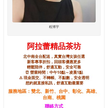
程博宇
阿拉蕾精品茶坊
北中南全台配送，真實台灣女孩任選
新客專享折扣，回頭客優惠更多
輕鬆陪伴，舒適互動，安全可靠
⏰ 營業時間：中午10點～凌晨1點
⚠️ 現金面交、不轉帳、不點數，安全透明
想約就直接私訊，舒適互動最重要
服務地區：雙北、新竹、台中、彰化、高雄、
台南、桃園
聯絡方式