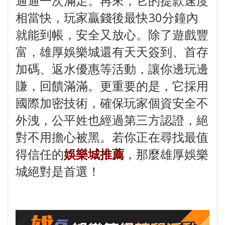
通通一次滿足。再來，它的提款速度
相當快，玩家贏錢後最快30分鐘內
就能到帳，安全又放心。除了遊戲豐
富，雄厚娛樂城還有天天簽到、首存
加碼、返水優惠等活動，讓你邊玩邊
賺，回饋滿滿。更重要的是，它採用
國際加密技術，確保玩家個資安全不
外洩，公平姓也經過第三方認證，絕
對不用擔心被黑。若你正在尋找最值
得信任的
娛樂城推薦
，那麼雄厚娛樂
城絕對是首選！