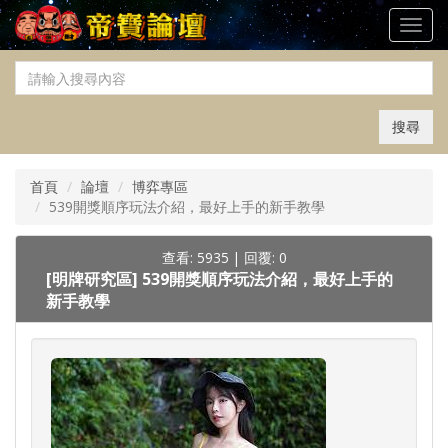
Toggl
navig
搜尋
首頁
論壇
博弈專區
539開獎順序玩法介紹，最好上手的新手教學
查看: 5935
|
回覆: 0
[明牌研究區]
539開獎順序玩法介紹，最好上手的
新手教學