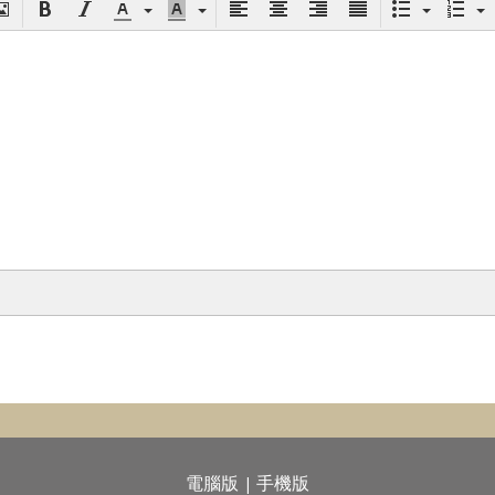
電腦版
手機版
|