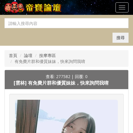
Toggl
navig
搜尋
首頁
論壇
按摩專區
有免費片群和優質妹妹，快來詢問我唷
查看: 277582
|
回覆: 0
[雲林]
有免費片群和優質妹妹，快來詢問我唷