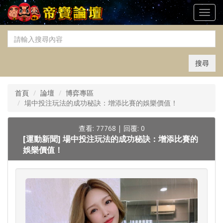
Toggl
navig
搜尋
首頁
論壇
博弈專區
場中投注玩法的成功秘訣：增添比賽的娛樂價值！
查看: 77768
|
回覆: 0
[運動新聞]
場中投注玩法的成功秘訣：增添比賽的
娛樂價值！