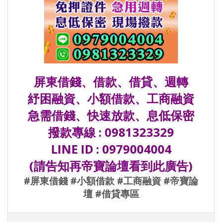
屏東借錢、借款、借貸、週轉
紓困融資、小額借款、工商融資
急需借錢、快速放款、息低保密
撥款專線 : 0981323329
LINE ID : 0979004004
(請告知再帝寶論壇看到此廣告)
#屏東借錢
#小額借款
#工商融資
#帝寶論
壇
#借貸專區