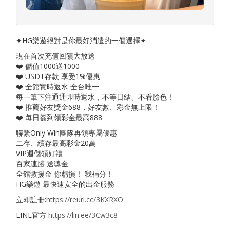
✦HG樂遊絕對是你最好消遣的一個選擇✦
現在首次充值回饋大放送
❤️ 儲值1000送1000
❤️ USDT存款 享受1%優惠
❤️ 全館實時返水 全台唯一
每一筆下注通通即時返水，不等日結、不看臉色！
❤️ 推薦好友獎金688，好友數、彩金無上限！
❤️ 每日簽到領彩金最高888
聯繫Only Win團隊再領專屬優惠
二存、續存最高彩金20萬
VIP週儲領好禮
百家連勝 送獎金
全館救援金 你虧損！ 我補分！
HG樂遊 最快速安全的出金服務
立即註冊:
https://reurl.cc/3KXRXO
LINE官方
https://lin.ee/3Cw3c8