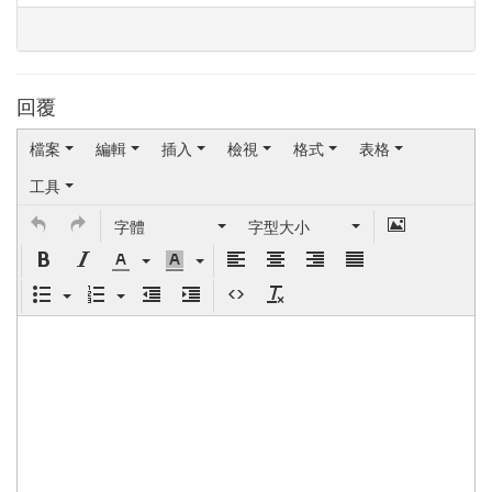
回覆
檔案
編輯
插入
檢視
格式
表格
工具
字體
字型大小