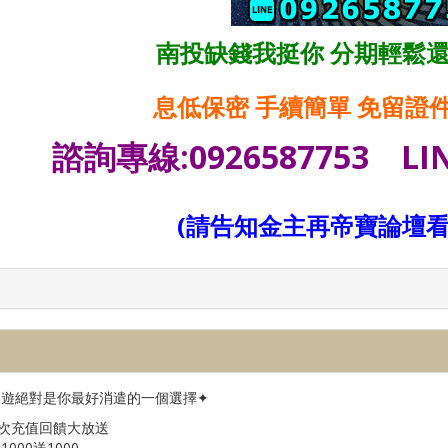
南投缺錢我挺你 分期輕鬆還
息低保密 手續簡單 免留證
諮詢專線:0926587753 LINE
(請告知金主再帝寶論壇看
樂遊絕對是你最好消遣的一個選擇✦
次充值回饋大放送
1000送1000