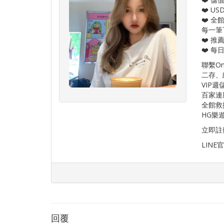
❤️ U
❤️ 
每一筆
❤️ 
❤️ 每
聯繫On
二存、
VIP週
百家連
全館救
HG樂
立即註
LINE
回覆