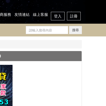
商服務
友情連結
線上客服
登入
註冊
搜尋
3