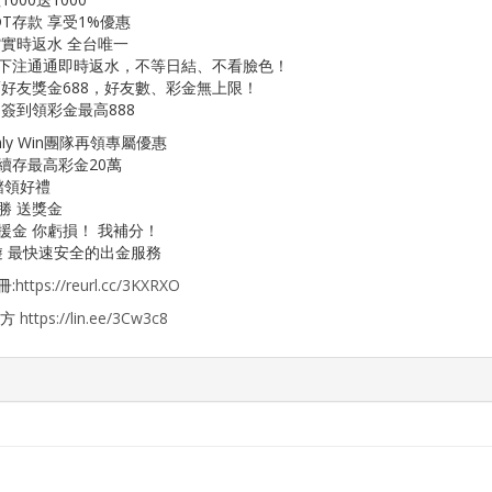
SDT存款 享受1%優惠
全館實時返水 全台唯一
下注通通即時返水，不等日結、不看臉色！
推薦好友獎金688，好友數、彩金無上限！
日簽到領彩金最高888
ly Win團隊再領專屬優惠
續存最高彩金20萬
儲領好禮
勝 送獎金
援金 你虧損！ 我補分！
遊 最快速安全的出金服務
冊:
https://reurl.cc/3KXRXO
官方
https://lin.ee/3Cw3c8